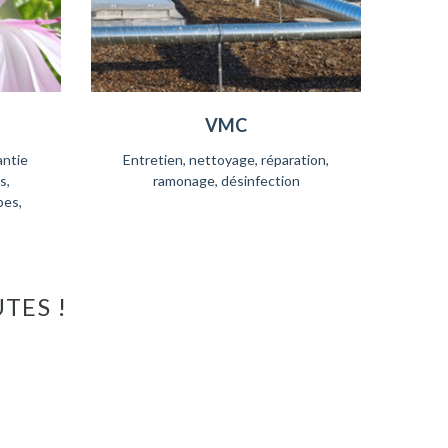
VMC
antie
Entretien, nettoyage, réparation,
s,
ramonage, désinfection
pes,
TES !